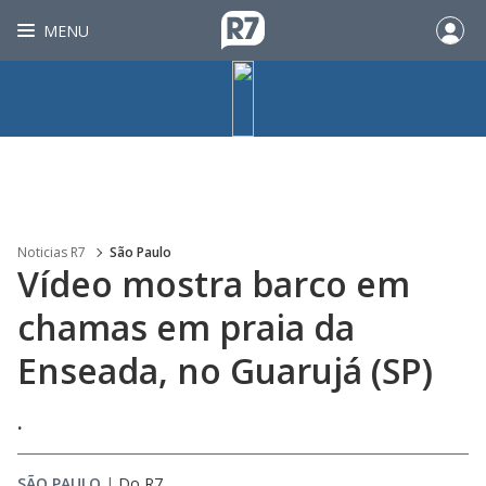
MENU
Noticias R7
São Paulo
Vídeo mostra barco em
chamas em praia da
Enseada, no Guarujá (SP)
.
SÃO PAULO
|
Do R7