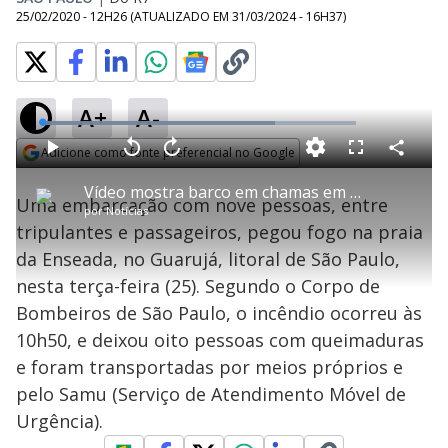
25/02/2020 - 12H26
(ATUALIZADO EM
31/03/2024 - 16H37
)
A+
A-
L
o
a
Adicione como fonte preferencial no Google
d
C
P
V
A
P
F
e
o
l
o
v
u
Opens in new window
d
m
a
l
a
l
:
Vídeo mostra barco em chamas em praia da Enseada, no Guarujá (SP)
p
y
t
n
l
7
Uma embarcação com nove pessoas, entre
a
a
ç
s
4
por
Notícias
r
r
a
c
.
t
1
r
l
r
2
tripulantes e passageiros, pegou fogo na praia
i
0
1
e
0
l
s
0
e
%
h
da Enseada, no Guarujá, litoral de São Paulo,
e
s
n
a
g
e
r
u
g
nesta terça-feira (25). Segundo o Corpo de
n
u
a
d
n
o
d
Bombeiros de São Paulo, o incêndio ocorreu às
s
o
s
10h50, e deixou oito pessoas com queimaduras
y
e foram transportadas por meios próprios e
pelo Samu (Serviço de Atendimento Móvel de
M
V
u
d
Urgência).
o