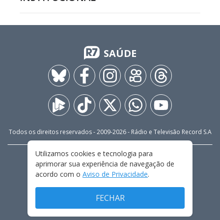
SAÚDE
Todos os direitos reservados - 2009-
2026
- Rádio e Televisão Record S.A
Utilizamos cookies e tecnologia para
CARREIRA
FALE CONOSCO
PRIVACIDADE
aprimorar sua experiência de navegação de
TERMOS E CONDIÇÕES DE USO
acordo com o
Aviso de Privacidade
.
FECHAR