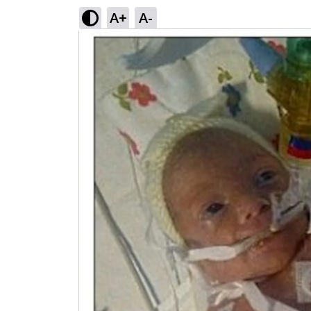
A+
A-