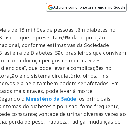
Adicione como fonte preferencial no Google
Opens in new window
Mais de 13 milhões de pessoas têm diabetes no
Brasil, o que representa 6,9% da população
nacional, conforme estimativas da Sociedade
Brasileira de Diabetes. São brasileiros que convivem
com uma doença perigosa e muitas vezes
“silenciosa”, que pode levar a complicações no
coração e no sistema circulatório; olhos, rins,
nervos e a pele também podem ser afetados. Em
casos mais graves, pode levar à morte.
Segundo o
Ministério da Saúde
, os principais
sintomas do diabetes tipo 1 são: fome frequente;
sede constante; vontade de urinar diversas vezes ao
dia; perda de peso; fraqueza; fadiga; mudanças de