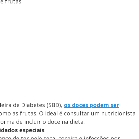
e frutas.
leira de Diabetes (SBD),
os doces podem ser
omo as frutas. O ideal é consultar um nutricionista
orma de incluir o doce na dieta.
idados especiais
ce de ter pele seca, coceira e infecções por