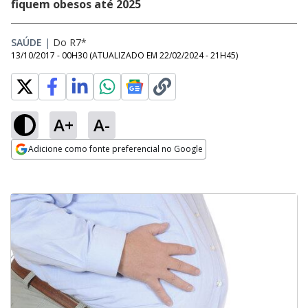
fiquem obesos até 2025
SAÚDE
|
Do R7*
13/10/2017 - 00H30
(ATUALIZADO EM
22/02/2024 - 21H45
)
A+
A-
Adicione como fonte preferencial no Google
Opens in new window