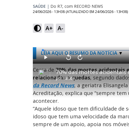
SAÚDE
|
Do R7, com RECORD NEWS
24/06/2026 - 13H38
(ATUALIZADO EM
24/06/2026 - 13H38
)
A+
A-
L
LEIA AQUI O RESUMO DA NOTÍCIA
o
a
d
P
V
A
e
l
o
v
d
a
l
a
Cerca de
70% das mortes acidentais
:
y
t
n
1
a
ç
.
relacionadas a quedas
, segundo dado
r
a
5
por
Saúde
1
r
7
0
1
%
da Record News
, a geriatra Elisange
s
0
e
s
g
e
Acreditação, explica que “sempre tem 
u
g
n
u
acontecer.
d
n
o
d
s
o
“Aquele idoso que tem dificuldade de se
s
idoso que tem uma velocidade da marc
sempre de um apoio, apoia nos móvei
M