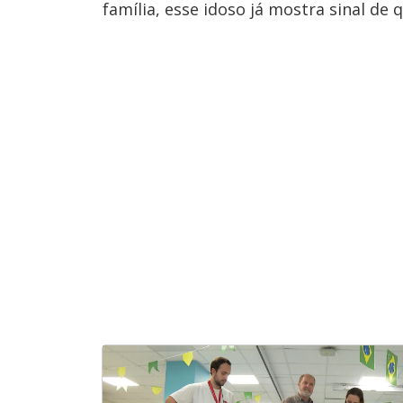
família, esse idoso já mostra sinal de 
u
d
o