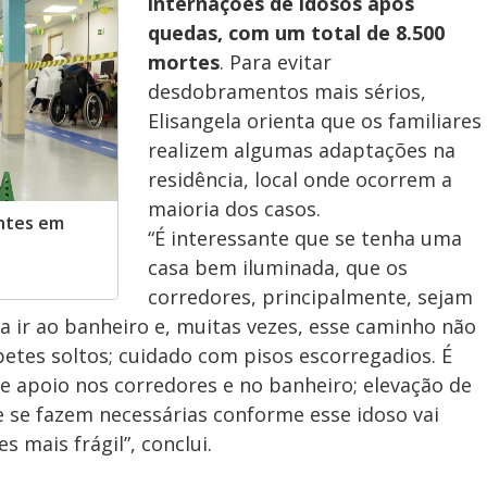
o
internações de idosos após
quedas, com um total de 8.500
mortes
. Para evitar
desdobramentos mais sérios,
Elisangela orienta que os familiares
realizem algumas adaptações na
residência, local onde ocorrem a
maioria dos casos.
entes em
“É interessante que se tenha uma
casa bem iluminada, que os
corredores, principalmente, sejam
a ir ao banheiro e, muitas vezes, esse caminho não
petes soltos; cuidado com pisos escorregadios. É
e apoio nos corredores e no banheiro; elevação de
 se fazem necessárias conforme esse idoso vai
 mais frágil”, conclui.