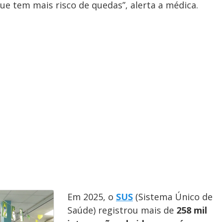
que tem mais risco de quedas”, alerta a médica.
y
e
V
i
d
e
Em 2025, o
SUS
(Sistema Único de
Saúde) registrou mais de
258 mil