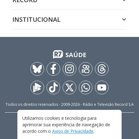
INSTITUCIONAL
SAÚDE
Todos os direitos reservados - 2009-
2026
- Rádio e Televisão Record S.A
Utilizamos cookies e tecnologia para
CARREIRA
FALE CONOSCO
PRIVACIDADE
aprimorar sua experiência de navegação de
TERMOS E CONDIÇÕES DE USO
acordo com o
Aviso de Privacidade
.