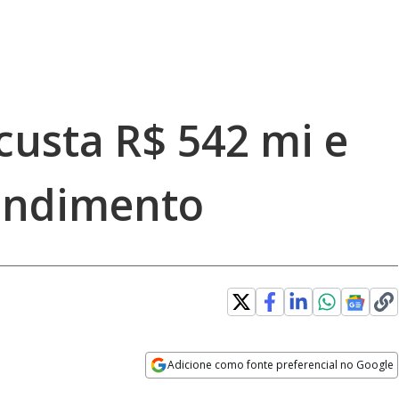
custa R$ 542 mi e
tendimento
Adicione como fonte preferencial no Google
Opens in new window