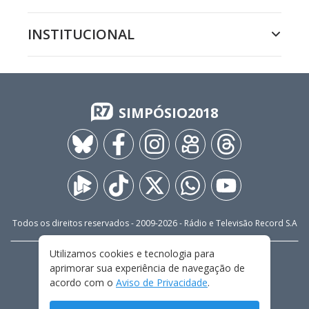
INSTITUCIONAL
SIMPÓSIO2018
Todos os direitos reservados - 2009-
2026
- Rádio e Televisão Record S.A
Utilizamos cookies e tecnologia para
CARREIRA
FALE CONOSCO
PRIVACIDADE
aprimorar sua experiência de navegação de
TERMOS E CONDIÇÕES DE USO
acordo com o
Aviso de Privacidade
.