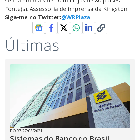
venda em mais de 10 mil lojas de 80 países.
Fonte(s): Assessoria de imprensa da Kingston
Siga-me no Twitter:
@WRPlaza
Últimas
DO R7
/
27/08/2021
Sistemas do Banco do Brasil