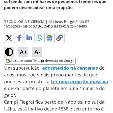
sofrendo com milhares de pequenos tremores que
podem desencadear uma erupção
TECNOLOGIA E CIÊNCIA
|
Matheus Borges*, do R7
16/06/2023 - 02H00
(ATUALIZADO EM
15/02/2024 - 19H00
)
A+
A-
Adicione como fonte preferencial no Google
Opens in new window
Um supervulcão,
adormecido há centenas
de
anos, mostrou sinais preocupantes de que
pode estar prestes a
ter uma erupção massiva
e deixar parte do planeta em uma "miniera do
gelo".
Campi Flegrei fica perto de Nápoles, no sul da
Itália, está inativo desde 1538 e seu entorno é