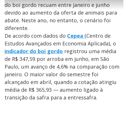
l
e
s
n
a
g
e
do boi gordo recuam entre janeiro e junho
r
u
g
n
u
a
devido ao aumento da oferta de animais para
d
n
o
d
s
o
abate. Neste ano, no entanto, o cenário foi
s
y
diferente.
De acordo com dados do
Cepea
(Centro de
M
Estudos Avançados em Economia Aplicada), o
V
u
d
o
indicador do boi gordo
registrou uma média
de R$ 347,59 por arroba em junho, em São
i
Paulo, um avanço de 4,6% na comparação com
janeiro. O maior valor do semestre foi
d
alcançado em abril, quando a cotação atingiu
média de R$ 365,93 — aumento ligado à
e
transição da safra para a entressafra.
o