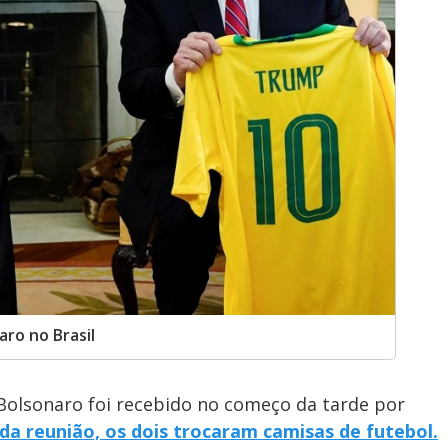
ro no Brasil
 Bolsonaro foi recebido no começo da tarde por
da reunião, os dois trocaram camisas de futebol.