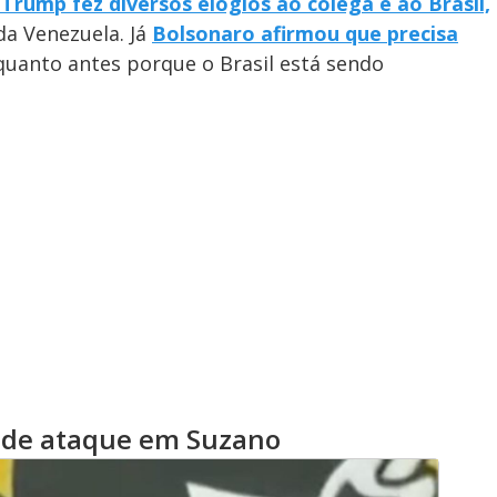
Trump fez diversos elogios ao colega e ao Brasil,
da Venezuela. Já
Bolsonaro afirmou que precisa
 quanto antes porque o Brasil está sendo
o de ataque em Suzano