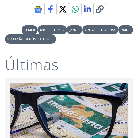
TEMER
MICHEL TEMER
JANOT
CPI DA PETROBRAS
PMDB
VOTAÇÃO DENÚNCIA TEMER
Últimas