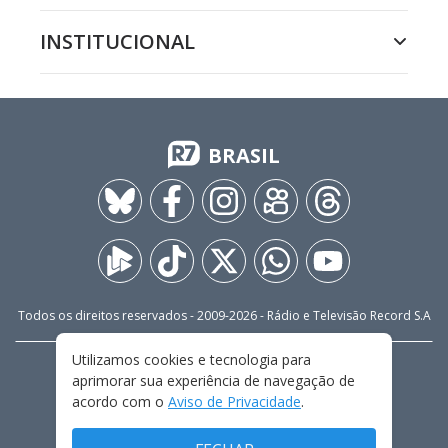
INSTITUCIONAL
BRASIL
Todos os direitos reservados - 2009-
2026
- Rádio e Televisão Record S.A
Utilizamos cookies e tecnologia para
CARREIRA
FALE CONOSCO
PRIVACIDADE
aprimorar sua experiência de navegação de
TERMOS E CONDIÇÕES DE USO
acordo com o
Aviso de Privacidade
.