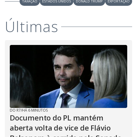
y
TAXAÇÃO
ESTADOS UNIDOS
DONALD TRUMP
EXPORTAÇÃO
M
V
u
d
Últimas
o
i
d
e
o
DO R7
/
HÁ 6 MINUTOS
Documento do PL mantém
aberta volta de vice de Flávio