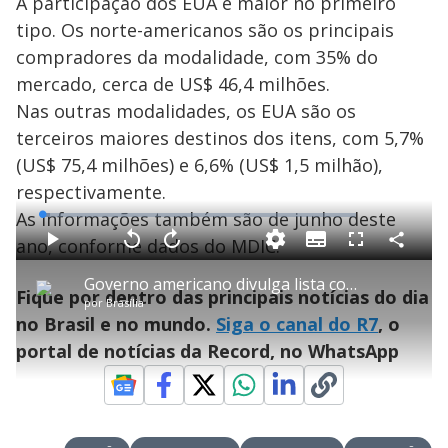
A participação dos EUA é maior no primeiro
tipo. Os norte-americanos são os principais
compradores da modalidade, com 35% do
mercado, cerca de US$ 46,4 milhões.
Nas outras modalidades, os EUA são os
terceiros maiores destinos dos itens, com 5,7%
(US$ 75,4 milhões) e 6,6% (US$ 1,5 milhão),
respectivamente.
As informações também são de junho deste
L
o
a
ano, conforme dados do MDIC.
S
d
u
C
P
V
A
P
F
e
b
o
l
o
v
u
d
t
m
a
l
a
l
:
Governo americano divulga lista com quase 700 produtos brasileiros que não serão taxados
i
p
y
t
n
l
2
Fique por dentro das principais notícias do dia
t
a
a
ç
s
.
por
Brasília
l
r
r
a
c
6
e
t
1
r
l
r
7
no Brasil e no mundo.
Siga o canal do R7
, o
s
i
0
1
e
%
l
s
0
e
h
portal de notícias da Record, no WhatsApp
e
s
n
a
g
e
r
u
g
n
u
a
d
n
o
d
s
o
s