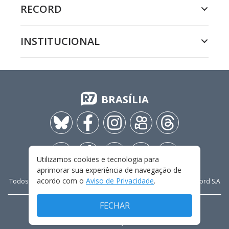
RECORD
INSTITUCIONAL
BRASÍLIA
Utilizamos cookies e tecnologia para
aprimorar sua experiência de navegação de
acordo com o
Aviso de Privacidade
.
Todos os direitos reservados - 2009-
2026
- Rádio e Televisão Record S.A
FECHAR
CARREIRA
FALE CONOSCO
PRIVACIDADE
TERMOS E CONDIÇÕES DE USO