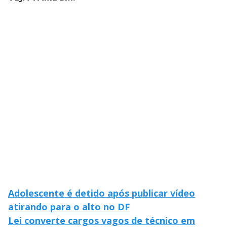
V
u
d
o
i
d
e
o
Adolescente é detido após publicar vídeo
atirando para o alto no DF
Lei converte cargos vagos de técnico em