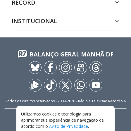
RECORD
INSTITUCIONAL
BALANÇO GERAL MANHÃ DF
Todos os direitos reservados - 2009-
2026
- Rádio e Televisão Record S.A
Utilizamos cookies e tecnologia para
CARREIRA
FALE CONOSCO
PRIVACIDADE
aprimorar sua experiência de navegação de
TERMOS E CONDIÇÕES DE USO
acordo com o
Aviso de Privacidade
.