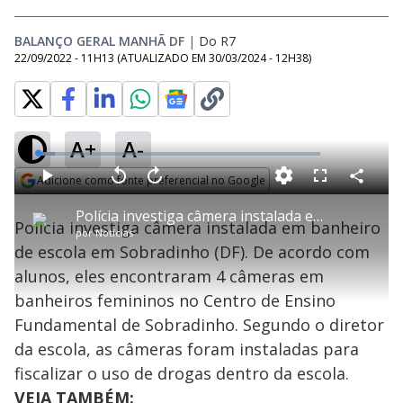
BALANÇO GERAL MANHÃ DF
|
Do R7
22/09/2022 - 11H13
(ATUALIZADO EM
30/03/2024 - 12H38
)
A+
A-
L
o
a
Adicione como fonte preferencial no Google
d
C
P
V
A
P
F
e
o
l
o
v
u
Opens in new window
d
m
a
l
a
l
:
Polícia investiga câmera instalada em banheiro de escola em Sobradinho (DF)
p
y
t
n
l
5
Polícia investiga câmera instalada em banheiro
a
a
ç
s
.
por
Notícias
r
r
a
c
9
t
1
r
l
r
7
de escola em Sobradinho (DF). De acordo com
i
0
1
e
%
l
s
0
e
h
alunos, eles encontraram 4 câmeras em
e
s
n
a
g
e
r
u
g
banheiros femininos no Centro de Ensino
n
u
a
d
n
o
d
Fundamental de Sobradinho. Segundo o diretor
s
o
s
da escola, as câmeras foram instaladas para
y
fiscalizar o uso de drogas dentro da escola.
VEJA TAMBÉM:
M