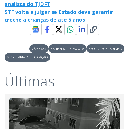
analista do TJDFT
STF volta a julgar se Estado deve garantir
creche a crianças de até 5 anos
CÂMERAS
BANHEIRO DE ESCOLA
ESCOLA SOBRADINHO
SECRETARIA DE EDUCAÇÃO
Últimas