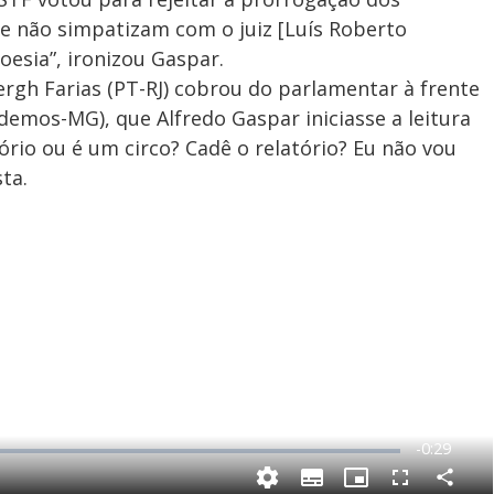
e não simpatizam com o juiz [Luís Roberto
oesia”, ironizou Gaspar.
rgh Farias (PT-RJ) cobrou do parlamentar à frente
demos-MG), que Alfredo Gaspar iniciasse a leitura
atório ou é um circo? Cadê o relatório? Eu não vou
ta.
R
-
0:29
e
C