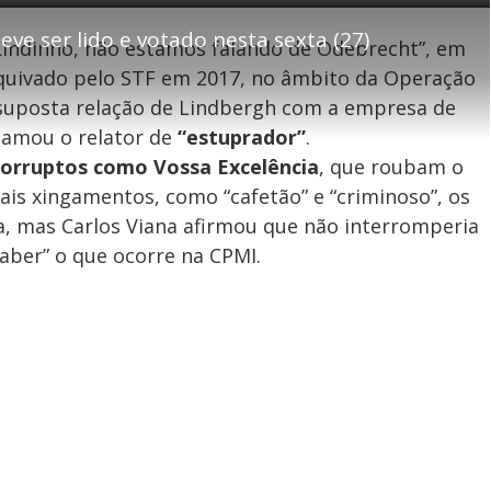
P
S
P
F
m
o
u
i
u
m
b
c
l
p
eve ser lido e votado nesta sexta (27)
a
t
t
l
indinho, não estamos falando de Odebrecht”, em
a
i
u
s
r
t
r
c
i
t
l
e
r
rquivado pelo STF em 2017, no âmbito da Operação
i
e
-
e
l
l
n
s
i
e
V
h
n
n
a suposta relação de Lindbergh com a empresa de
e
a
-
i
l
r
P
o
hamou o relator de
“estuprador”
.
i
c
n
c
i
t
corruptos como Vossa Excelência
, que roubam o
d
u
g
a
a
r
d
e
ais xingamentos, como “cafetão” e “criminoso”, os
e
T
, mas Carlos Viana afirmou que não interromperia
i
saber” o que ocorre na CPMI.
m
y
e
V
i