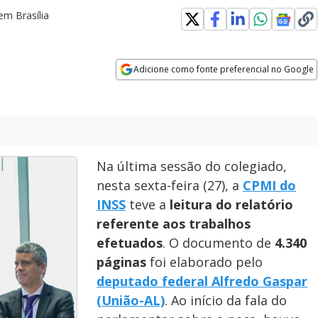
em Brasília
Adicione como fonte preferencial no Google
Opens in new window
Na última sessão do colegiado,
nesta sexta-feira (27), a
CPMI do
INSS
teve a
leitura do relatório
referente aos trabalhos
efetuados
. O documento de
4.340
páginas
foi elaborado pelo
deputado federal Alfredo Gaspar
(União-AL)
. Ao início da fala do