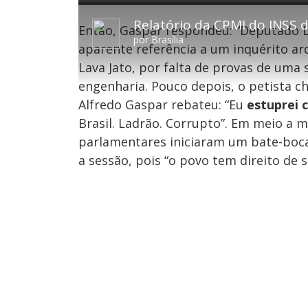
P
V
A
e
l
o
v
d
a
l
a
:
Relatório da CPMI do INSS d
y
t
n
2
Então, Gaspar respondeu: “Deputado L
a
ç
0
r
a
.
por
Brasília
1
r
4
aparente referência a um inquérito a
0
1
1
s
0
%
e
s
Lava Jato, por falta de provas de um
g
e
u
g
engenharia. Pouco depois, o petista c
n
u
d
n
o
d
Alfredo Gaspar rebateu: “Eu
estuprei 
s
o
s
Brasil. Ladrão. Corrupto”. Em meio a m
parlamentares iniciaram um bate-boca
a sessão, pois “o povo tem direito de 
M
u
d
o