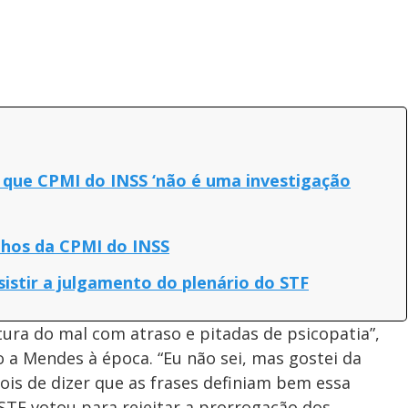
iz que CPMI do INSS ‘não é uma investigação
lhos da CPMI do INSS
istir a julgamento do plenário do STF
ura do mal com atraso e pitadas de psicopatia”,
 a Mendes à época. “Eu não sei, mas gostei da
is de dizer que as frases definiam bem essa
 STF votou para rejeitar a prorrogação dos