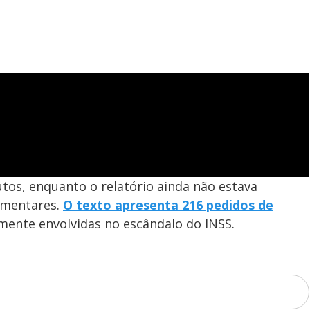
d
e
o
tos, enquanto o relatório ainda não estava
lamentares.
O texto apresenta 216 pedidos de
ente envolvidas no escândalo do INSS.