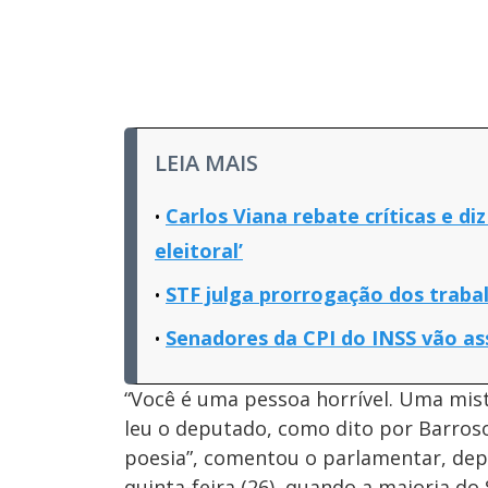
LEIA MAIS
Carlos Viana rebate críticas e d
eleitoral’
STF julga prorrogação dos traba
Senadores da CPI do INSS vão ass
“Você é uma pessoa horrível. Uma mist
leu o deputado, como dito por Barroso
poesia”, comentou o parlamentar, depo
quinta-feira (26), quando a maioria do