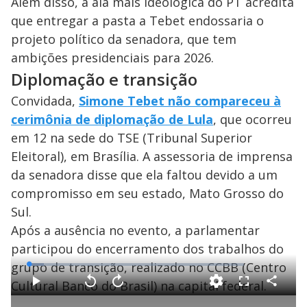
Além disso, a ala mais ideológica do PT acredita
que entregar a pasta a Tebet endossaria o
projeto político da senadora, que tem
ambições presidenciais para 2026.
Diplomação e transição
Convidada,
Simone Tebet não compareceu à
cerimônia de diplomação de Lula
, que ocorreu
em 12 na sede do TSE (Tribunal Superior
Eleitoral), em Brasília. A assessoria de imprensa
da senadora disse que ela faltou devido a um
compromisso em seu estado, Mato Grosso do
Sul.
Após a ausência no evento, a parlamentar
participou do encerramento dos trabalhos do
grupo de transição, realizado no CCBB (Centro
L
o
a
Cultural Banco do Brasil) na capital federal.
d
C
P
V
A
F
e
o
l
o
v
u
d
m
a
l
a
l