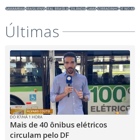
SAMAMBAIA
BRASILIENSE
REAL BRASÍLIA
CEILÂNDIA
GAMA
SOBRADINHO
DF NO AR
Últimas
DO R7
/
HÁ 1 HORA
Mais de 40 ônibus elétricos
circulam pelo DF