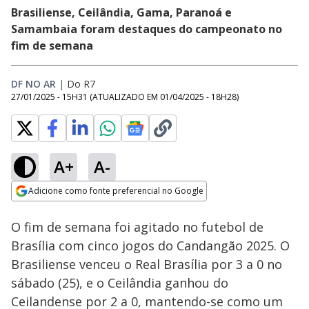
Brasiliense, Ceilândia, Gama, Paranoá e
Samambaia foram destaques do campeonato no
fim de semana
DF NO AR
|
Do R7
27/01/2025 - 15H31
(ATUALIZADO EM
01/04/2025 - 18H28
)
A+
A-
Loaded
:
100.00%
Adicione como fonte preferencial no Google
Subtitles
Ativar
Som
Opens in new window
O fim de semana foi agitado no futebol de
Brasília com cinco jogos do Candangão 2025. O
Brasiliense venceu o Real Brasília por 3 a 0 no
sábado (25), e o Ceilândia ganhou do
Ceilandense por 2 a 0, mantendo-se como um