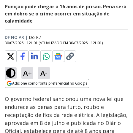
Punição pode chegar a 16 anos de prisão. Pena será
em dobro se o crime ocorrer em situação de
calamidade
DF NO AR
|
Do R7
30/07/2025 - 12H01
(ATUALIZADO EM
30/07/2025 - 12H01
)
A+
A-
Loaded
:
21.35%
Adicione como fonte preferencial no Google
Subtitles
Ativar
Som
Opens in new window
O governo federal sancionou uma nova lei que
endurece as penas para furto, roubo e
receptação de fios da rede elétrica. A legislação,
aprovada em 8 de julho e publicada no Diário
Oficial, estabelece pena de até 8 anos para