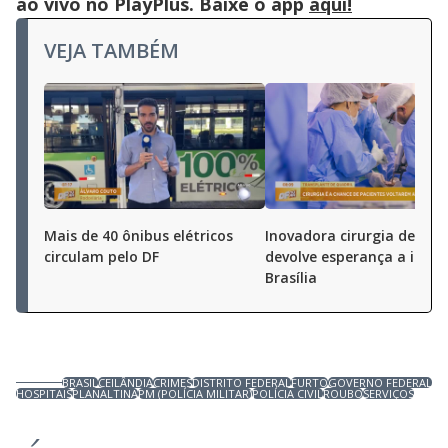
ao vivo no PlayPlus. Baixe o app
aqui!
VEJA TAMBÉM
Mais de 40 ônibus elétricos
Inovadora cirurgia de bac
circulam pelo DF
devolve esperança a idos
Brasília
BRASIL
CEILÂNDIA
CRIMES
DISTRITO FEDERAL
FURTO
GOVERNO FEDERAL
HOSPITAIS
PLANALTINA
PM (POLÍCIA MILITAR)
POLÍCIA CIVIL
ROUBO
SERVIÇOS