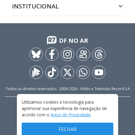
INSTITUCIONAL
DF NO AR
Todos os direitos reservados - 2009-
2026
- Rádio e Televisão Record S.A
Utilizamos cookies e tecnologia para
CARREIRA
FALE CONOSCO
PRIVACIDADE
aprimorar sua experiência de navegação de
TERMOS E CONDIÇÕES DE USO
acordo com o
Aviso de Privacidade
.
FECHAR