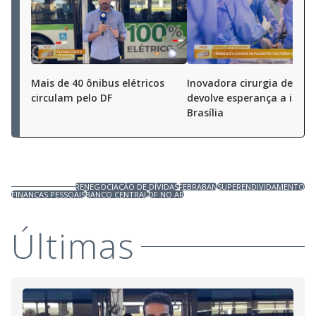
Mais de 40 ônibus elétricos
Inovadora cirurgia de bac
circulam pelo DF
devolve esperança a idos
Brasília
RENEGOCIAÇÃO DE DÍVIDAS
FEBRABAN
SUPERENDIVIDAMENTO
FINANÇAS PESSOAIS
BANCO CENTRAL
DF NO AR
Últimas