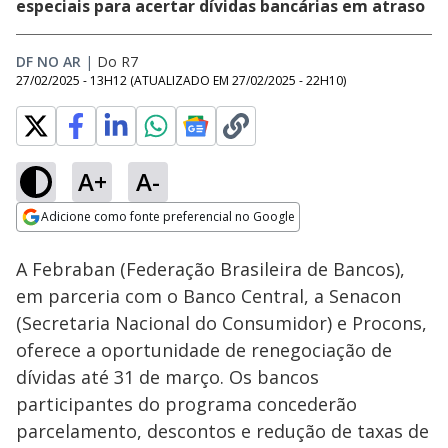
especiais para acertar dívidas bancárias em atraso
DF NO AR
|
Do R7
27/02/2025 - 13H12
(ATUALIZADO EM
27/02/2025 - 22H10
)
A+
A-
Loaded
:
20.11%
Adicione como fonte preferencial no Google
Subtitles
Ativar
Som
Opens in new window
A Febraban (Federação Brasileira de Bancos),
em parceria com o Banco Central, a Senacon
(Secretaria Nacional do Consumidor) e Procons,
oferece a oportunidade de renegociação de
dívidas até 31 de março. Os bancos
participantes do programa concederão
parcelamento, descontos e redução de taxas de