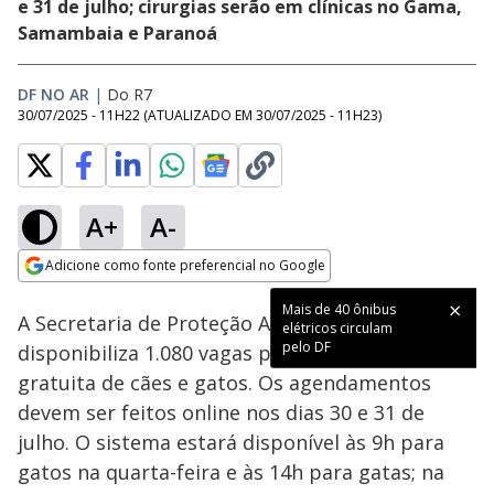
e 31 de julho; cirurgias serão em clínicas no Gama,
Samambaia e Paranoá
DF NO AR
|
Do R7
30/07/2025 - 11H22
(ATUALIZADO EM
30/07/2025 - 11H23
)
A+
A-
Loaded
:
100.00%
Adicione como fonte preferencial no Google
Subtitles
Ativar
Som
Opens in new window
Mais de 40 ônibus
A Secretaria de Proteção Animal do DF
elétricos circulam
pelo DF
disponibiliza 1.080 vagas para castração
gratuita de cães e gatos. Os agendamentos
devem ser feitos online nos dias 30 e 31 de
julho. O sistema estará disponível às 9h para
gatos na quarta-feira e às 14h para gatas; na