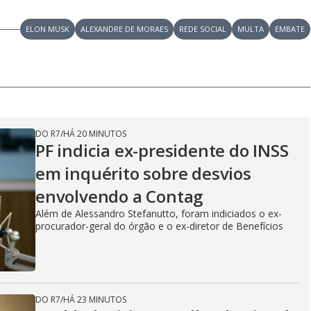
ELON MUSK
ALEXANDRE DE MORAES
REDE SOCIAL
MULTA
EMBATE
DO R7
/
HÁ 20 MINUTOS
PF indicia ex-presidente do INSS
em inquérito sobre desvios
envolvendo a Contag
Além de Alessandro Stefanutto, foram indiciados o ex-
procurador-geral do órgão e o ex-diretor de Benefícios
DO R7
/
HÁ 23 MINUTOS