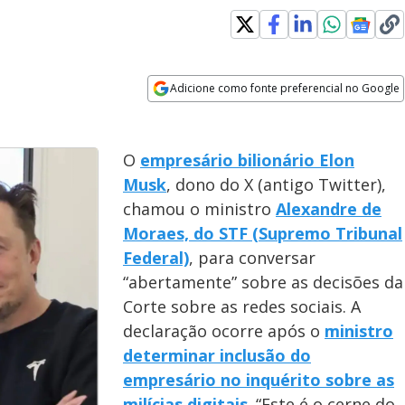
Adicione como fonte preferencial no Google
Opens in new window
O
empresário bilionário Elon
Musk
, dono do X (antigo Twitter),
chamou o ministro
Alexandre de
Moraes, do STF (Supremo Tribunal
Federal)
, para conversar
“abertamente” sobre as decisões da
Corte sobre as redes sociais. A
declaração ocorre após o
ministro
determinar inclusão do
empresário no inquérito sobre as
milícias digitais
. “Este é o cerne do