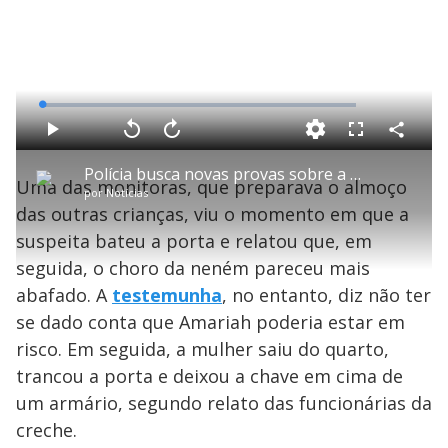
L
o
a
d
C
P
V
A
P
F
e
o
l
o
v
u
d
m
a
l
a
l
:
Polícia busca novas provas sobre a bebê que morreu na creche
p
y
t
n
l
1
Uma das monitoras, que preparava o almoço
a
a
ç
s
.
por
Notícias
r
r
a
c
1
t
1
r
l
r
3
das outras crianças, viu o momento em que a
i
0
1
e
%
l
s
0
e
h
suspeita bateu a porta e relatou que, em
e
s
n
a
g
e
r
u
g
seguida, o choro da neném pareceu mais
n
u
a
d
n
o
d
abafado. A
testemunha
, no entanto, diz não ter
s
o
s
se dado conta que Amariah poderia estar em
y
risco. Em seguida, a mulher saiu do quarto,
trancou a porta e deixou a chave em cima de
M
V
u
d
um armário, segundo relato das funcionárias da
o
creche.