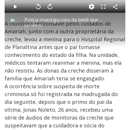
L
o
a
d
C
P
V
A
P
F
e
o
l
o
v
u
d
m
a
l
a
l
:
Polícia investiga caso da bebê que morreu na creche em Planaltina
p
y
t
n
l
1
A monitora responsável pelos cuidados de
a
a
ç
s
.
por
Notícias
r
r
a
c
1
t
1
r
l
r
0
Amariah, junto com a outra proprietária da
i
0
1
e
%
l
s
0
e
h
creche, levou a menina para o Hospital Regional
e
s
n
a
g
e
r
u
g
de Planaltina antes que o pai tomasse
n
u
a
d
n
o
d
conhecimento do estado da filha. Na unidade,
s
o
s
médicos tentaram reanimar a menina, mas ela
y
não resistiu. As donas da creche disseram à
família que Amariah teria se engasgado.
M
V
u
d
A ocorrência sobre suspeita de morte
o
criminosa só foi registrada na madrugada do
i
dia seguinte, depois que o primo do pai da
vítima, Jonas Noleto, 26 anos, recebeu uma
série de áudios de monitoras da creche que
d
suspeitavam que a cuidadora e sócia do