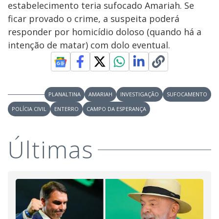
estabelecimento teria sufocado Amariah. Se
e
ficar provado o crime, a suspeita poderá
responder por homicídio doloso (quando há a
o
intenção de matar) com dolo eventual.
PLANALTINA
AMARIAH
INVESTIGAÇÃO
SUFOCAMENTO
POLÍCIA CIVIL
ENTERRO
CAMPO DA ESPERANÇA
Últimas