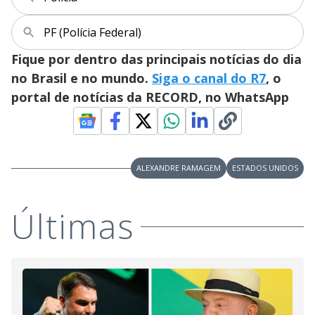
V
i
PF (Polícia Federal)
Fique por dentro das principais notícias do dia
d
no Brasil e no mundo.
Siga o canal do R7
, o
portal de notícias da RECORD, no WhatsApp
e
o
ALEXANDRE RAMAGEM
ESTADOS UNIDOS
Últimas