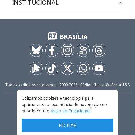
INSTITUCIONAL
BRASÍLIA
Todos os direitos reservados - 2009-
2026
- Rádio e Televisão Record S.A
Utilizamos cookies e tecnologia para
CARREIRA
FALE CONOSCO
PRIVACIDADE
aprimorar sua experiência de navegação de
TERMOS E CONDIÇÕES DE USO
acordo com o
Aviso de Privacidade
.
FECHAR