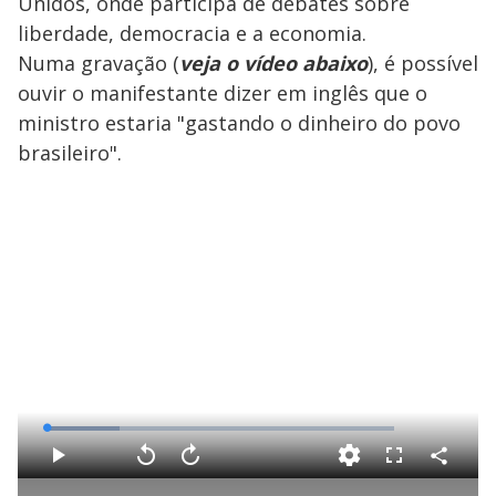
Unidos, onde participa de debates sobre
liberdade, democracia e a economia.
Numa gravação (
veja o vídeo abaixo
), é possível
ouvir o manifestante dizer em inglês que o
ministro estaria "gastando o dinheiro do povo
brasileiro".
L
o
a
d
C
P
V
A
F
e
o
l
o
v
u
d
m