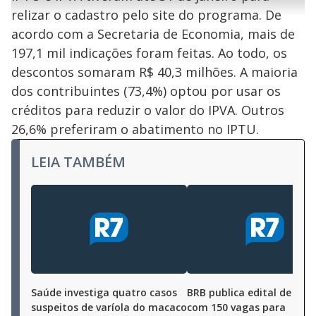
r
u
g
relizar o cadastro pelo site do programa. De
n
u
a
d
n
o
d
acordo com a Secretaria de Economia, mais de
s
o
s
197,1 mil indicações foram feitas. Ao todo, os
y
descontos somaram R$ 40,3 milhões. A maioria
dos contribuintes (73,4%) optou por usar os
M
V
u
d
créditos para reduzir o valor do IPVA. Outros
o
26,6% preferiram o abatimento no IPTU.
i
LEIA TAMBÉM
d
e
o
Saúde investiga quatro casos
BRB publica edital de con
suspeitos de varíola do macaco
com 150 vagas para