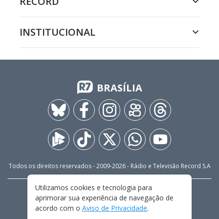
RECORD
INSTITUCIONAL
BRASÍLIA
Todos os direitos reservados - 2009-
2026
- Rádio e Televisão Record S.A
Utilizamos cookies e tecnologia para
CARREIRA
FALE CONOSCO
PRIVACIDADE
aprimorar sua experiência de navegação de
TERMOS E CONDIÇÕES DE USO
acordo com o
Aviso de Privacidade
.