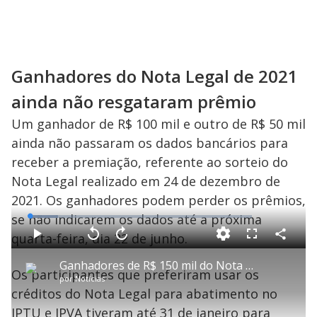
d
e
Ganhadores do Nota Legal de 2021
o
ainda não resgataram prêmio
Um ganhador de R$ 100 mil e outro de R$ 50 mil
ainda não passaram os dados bancários para
receber a premiação, referente ao sorteio do
Nota Legal realizado em 24 de dezembro de
2021. Os ganhadores podem perder os prêmios,
se não indicarem os dados até a próxima
L
o
a
quarta-feira, dia 22 de junho.
d
C
P
V
A
P
F
e
o
l
o
v
u
d
m
a
l
a
l
:
Ganhadores de R$ 150 mil do Nota Legal de 2021 ainda não resgataram prêmio
p
y
t
n
l
1
Os participantes que preferiram usar os
a
a
ç
s
2
por
Notícias
r
r
a
c
.
t
1
r
l
r
7
créditos do Nota Legal para abatimento no
i
0
1
e
2
l
s
0
e
%
h
IPTU e IPVA tiveram até 31 de janeiro para
e
s
n
a
g
e