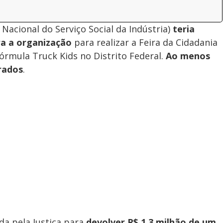
 Nacional do Serviço Social da Indústria)
teria
ra a organização
para realizar a Feira da Cidadania
órmula Truck Kids no Distrito Federal.
Ao menos
rados
.
a pela Justiça para
devolver R$ 1,3 milhão de um