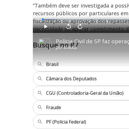
“Também deve ser investigada a possív
recursos públicos por particulares e
fiscalização ou aprovação dos repasses
L
o
a
necessidade de apurar cometimento de 
d
P
V
A
e
l
o
v
d
a
l
a
:
y
t
n
6
Busque no R7
a
ç
.
r
a
3
por
Brasília
1
r
1
0
1
%
s
0
e
s
g
e
u
g
Brasil
n
u
d
n
o
d
s
o
s
Câmara dos Deputados
CGU (Controladoria-Geral da União)
M
u
d
o
Fraude
PF (Polícia Federal)