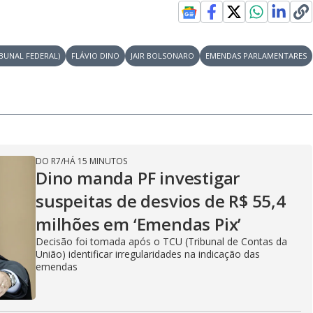
i
BUNAL FEDERAL)
FLÁVIO DINO
JAIR BOLSONARO
EMENDAS PARLAMENTARES
d
e
DO R7
/
HÁ 15 MINUTOS
o
Dino manda PF investigar
suspeitas de desvios de R$ 55,4
milhões em ‘Emendas Pix’
Decisão foi tomada após o TCU (Tribunal de Contas da
União) identificar irregularidades na indicação das
emendas