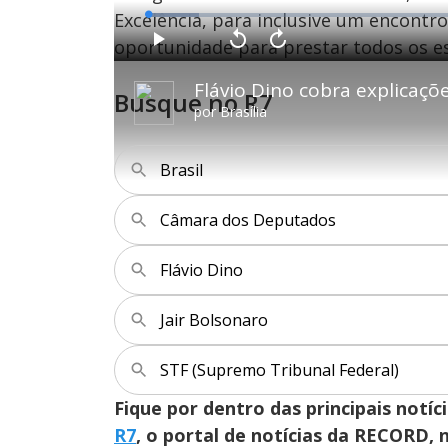
Excelência, para inclusive um encontr
L
o
a
oportunidade para prestar todos os es
d
P
V
A
e
l
o
v
d
a
l
a
:
y
t
n
7
Busque no R7
a
ç
.
r
a
6
por
Brasília
1
r
3
0
1
%
s
0
e
s
g
e
u
g
Brasil
n
u
d
n
o
d
s
o
s
Câmara dos Deputados
Flávio Dino
M
u
d
o
Jair Bolsonaro
STF (Supremo Tribunal Federal)
Fique por dentro das principais notíc
R7
, o portal de notícias da RECORD,