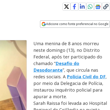
Adicione como fonte preferencial no Google
Opens in new window
Uma menina de 8 anos morreu
neste domingo (13), no Distrito
Federal, após ter participado do
chamado “
Desafio do
Desodorante
”, que circula nas
redes sociais. A
Polícia Civil do DF
,
por meio da Delegacia de Polícia,
instaurou inquérito policial para
apurar a morte.
Sarah Raissa foi levada ao Hospital
Regional de Ceilândia na quinta-