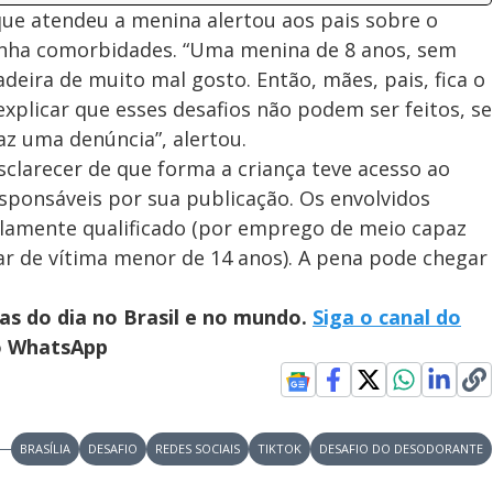
que atendeu a menina alertou aos pais sobre o
tinha comorbidades. “Uma menina de 8 anos, sem
eira de muito mal gosto. Então, mães, pais, fica o
 explicar que esses desafios não podem ser feitos, se
z uma denúncia”, alertou.
sclarecer de que forma a criança teve acesso ao
esponsáveis por sua publicação. Os envolvidos
lamente qualificado (por emprego de meio capaz
ar de vítima menor de 14 anos). A pena pode chegar
ias do dia no Brasil e no mundo.
Siga o canal do
no WhatsApp
BRASÍLIA
DESAFIO
REDES SOCIAIS
TIKTOK
DESAFIO DO DESODORANTE