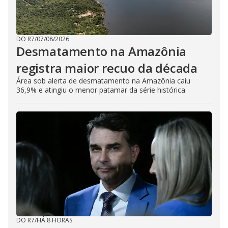
DO R7
/
07/08/2026
Desmatamento na Amazônia
registra maior recuo da década
Área sob alerta de desmatamento na Amazônia caiu
36,9% e atingiu o menor patamar da série histórica
DO R7
/
HÁ 8 HORAS