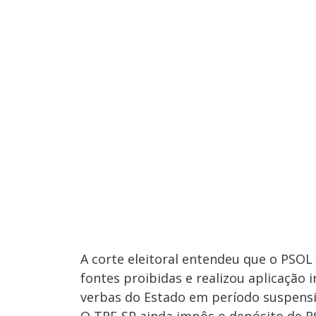
A corte eleitoral entendeu que o PSOL
fontes proibidas e realizou aplicação 
verbas do Estado em período suspensi
O TRE-SP ainda impôs o depósito de R