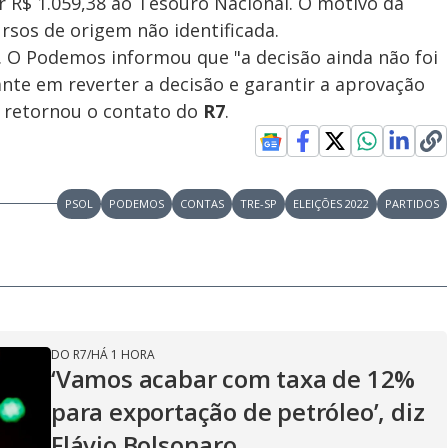
r R$ 1.059,38 ao Tesouro Nacional. O motivo da
sos de origem não identificada.
 O Podemos informou que "a decisão ainda não foi
ante em reverter a decisão e garantir a aprovação
o retornou o contato do
R7
.
PSOL
PODEMOS
CONTAS
TRE-SP
ELEIÇÕES 2022
PARTIDOS
DO R7
/
HÁ 1 HORA
‘Vamos acabar com taxa de 12%
para exportação de petróleo’, diz
Flávio Bolsonaro