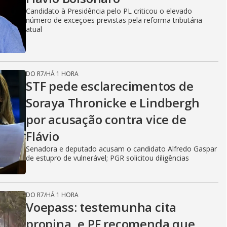
Candidato à Presidência pelo PL criticou o elevado
número de exceções previstas pela reforma tributária
atual
DO R7
/
HÁ 1 HORA
STF pede esclarecimentos de
Soraya Thronicke e Lindbergh
por acusação contra vice de
Flávio
Senadora e deputado acusam o candidato Alfredo Gaspar
de estupro de vulnerável; PGR solicitou diligências
DO R7
/
HÁ 1 HORA
Voepass: testemunha cita
propina, e PF recomenda que