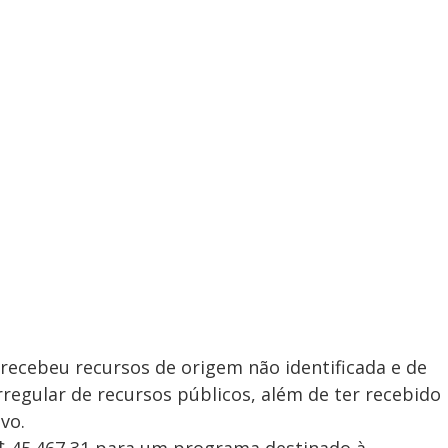
 recebeu recursos de origem não identificada e de
irregular de recursos públicos, além de ter recebido
vo.
$ 45.467,31 para um programa destinado à