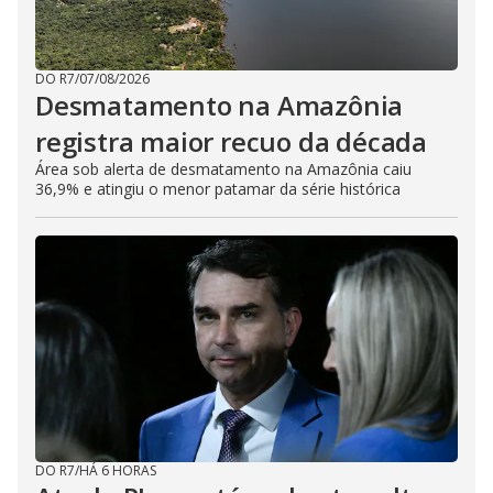
DO R7
/
07/08/2026
Desmatamento na Amazônia
registra maior recuo da década
Área sob alerta de desmatamento na Amazônia caiu
36,9% e atingiu o menor patamar da série histórica
DO R7
/
HÁ 6 HORAS