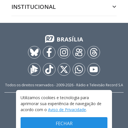
INSTITUCIONAL
BRASÍLIA
Todos os direitos reservados - 2009-
2026
- Rádio e Televisão Record S.A
Utilizamos cookies e tecnologia para
CARREIRA
FALE CONOSCO
PRIVACIDADE
aprimorar sua experiência de navegação de
TERMOS E CONDIÇÕES DE USO
acordo com o
Aviso de Privacidade
.
FECHAR