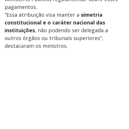
V
u
d
pagamentos.
o
“Essa atribuição visa manter a
simetria
i
constitucional e o caráter nacional das
instituições
, não podendo ser delegada a
outros órgãos ou tribunais superiores”,
d
destacaram os ministros.
e
o