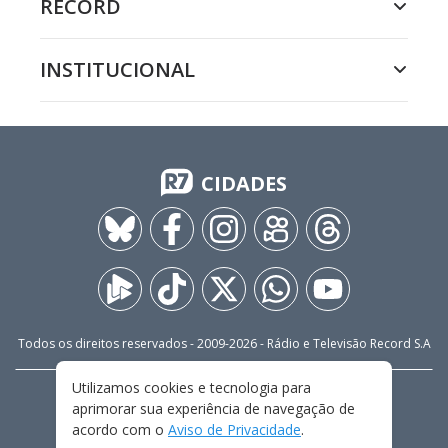
RECORD
INSTITUCIONAL
CIDADES
Todos os direitos reservados - 2009-
2026
- Rádio e Televisão Record S.A
Utilizamos cookies e tecnologia para
CARREIRA
FALE CONOSCO
PRIVACIDADE
aprimorar sua experiência de navegação de
TERMOS E CONDIÇÕES DE USO
acordo com o
Aviso de Privacidade
.