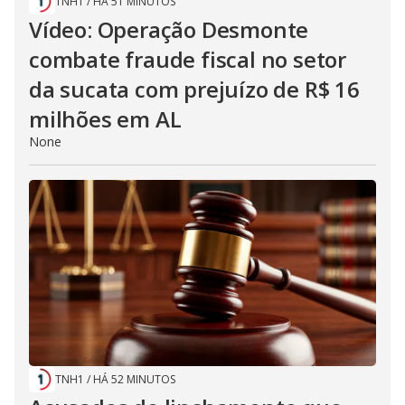
TNH1
/
HÁ 51 MINUTOS
Vídeo: Operação Desmonte
combate fraude fiscal no setor
da sucata com prejuízo de R$ 16
milhões em AL
None
TNH1
/
HÁ 52 MINUTOS