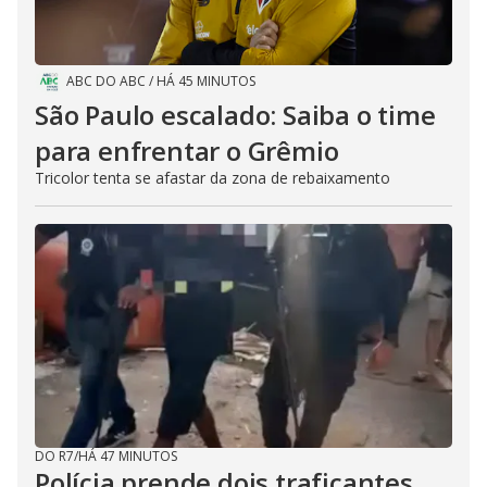
ABC DO ABC
/
HÁ 45 MINUTOS
São Paulo escalado: Saiba o time
para enfrentar o Grêmio
Tricolor tenta se afastar da zona de rebaixamento
DO R7
/
HÁ 47 MINUTOS
Polícia prende dois traficantes