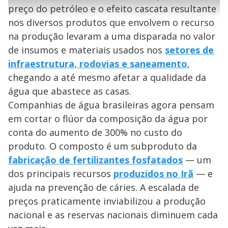
l
e
s
n
a
g
e
preço do petróleo e o efeito cascata resultante
r
u
g
n
u
a
nos diversos produtos que envolvem o recurso
d
n
o
d
s
o
na produção levaram a uma disparada no valor
s
y
de insumos e materiais usados nos
setores de
infraestrutura, rodovias e saneamento
,
M
chegando a até mesmo afetar a qualidade da
V
u
d
o
água que abastece as casas.
Companhias de água brasileiras agora pensam
i
em cortar o flúor da composição da água por
conta do aumento de 300% no custo do
d
produto. O composto é um subproduto da
fabricação de fertilizantes fosfatados
— um
e
dos principais recursos
produzidos no Irã
— e
ajuda na prevenção de cáries. A escalada de
preços praticamente inviabilizou a produção
o
nacional e as reservas nacionais diminuem cada