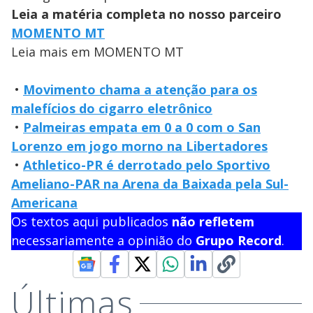
Leia a matéria completa no nosso parceiro
MOMENTO MT
Leia mais em MOMENTO MT
•
Movimento chama a atenção para os
malefícios do cigarro eletrônico
•
Palmeiras empata em 0 a 0 com o San
Lorenzo em jogo morno na Libertadores
•
Athletico-PR é derrotado pelo Sportivo
Ameliano-PAR na Arena da Baixada pela Sul-
Americana
Os textos aqui publicados
não refletem
necessariamente a opinião do
Grupo Record
.
Últimas