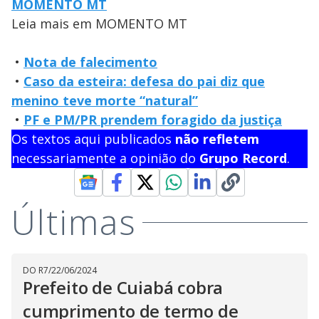
MOMENTO MT
Leia mais em MOMENTO MT
•
Nota de falecimento
•
Caso da esteira: defesa do pai diz que
menino teve morte “natural”
•
PF e PM/PR prendem foragido da justiça
Os textos aqui publicados
não refletem
necessariamente a opinião do
Grupo Record
.
Últimas
DO R7
/
22/06/2024
Prefeito de Cuiabá cobra
cumprimento de termo de