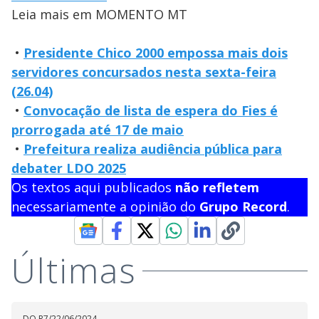
Leia mais em MOMENTO MT
•
Presidente Chico 2000 empossa mais dois
servidores concursados nesta sexta-feira
(26.04)
•
Convocação de lista de espera do Fies é
prorrogada até 17 de maio
•
Prefeitura realiza audiência pública para
debater LDO 2025
Os textos aqui publicados
não refletem
necessariamente a opinião do
Grupo Record
.
Últimas
DO R7
/
22/06/2024