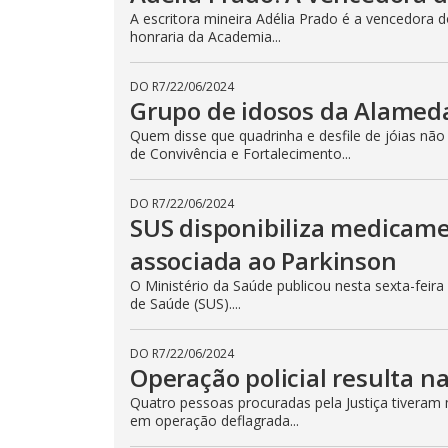
A escritora mineira Adélia Prado é a vencedora
honraria da Academia...
DO R7
/
22/06/2024
Grupo de idosos da Alameda
Quem disse que quadrinha e desfile de jóias n
de Convivência e Fortalecimento...
DO R7
/
22/06/2024
SUS disponibiliza medicam
associada ao Parkinson
O Ministério da Saúde publicou nesta sexta-feira
de Saúde (SUS)....
DO R7
/
22/06/2024
Operação policial resulta n
Quatro pessoas procuradas pela Justiça tiveram 
em operação deflagrada...