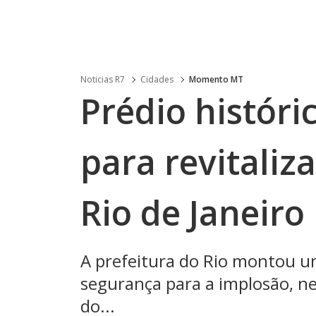
Noticias R7
Cidades
Momento MT
Prédio históri
para revitaliz
Rio de Janeiro
A prefeitura do Rio montou u
segurança para a implosão, n
do...