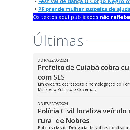
•
Festival de dança O Corpo Negro of
•
PF prende mulher suspeita de ajuda
Os textos aqui publicados
não reflet
Últimas
DO R7
/
22/06/2024
Prefeito de Cuiabá cobra 
com SES
Em evidente desrespeito à homologação do Ter
Ministério Público, o Governo...
DO R7
/
22/06/2024
Polícia Civil localiza veícu
rural de Nobres
Policiais civis da Delegacia de Nobres localizar