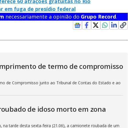
erece 60 atrações gratuitas no Rio
r em fuga de presídio federal
em
necessariamente a opinião do
Grupo Record
.
cumprimento de termo de compromisso
mo de Compromisso junto ao Tribunal de Contas do Estado e ao
lo roubado de idoso morto em zona
am, na tarde desta sexta-feira (21.06), a camionete roubada de um