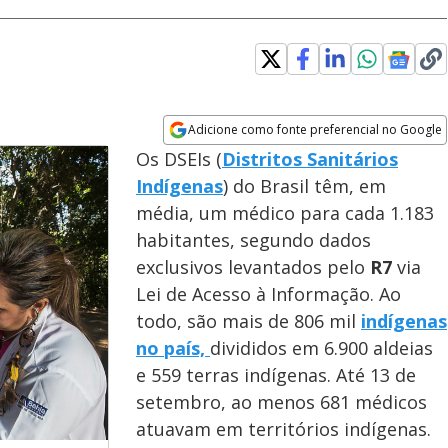
Opens in new window
Adicione como fonte preferencial no Google
Opens in new window
Os DSEIs (
Distritos Sanitários
Indígenas
) do Brasil têm, em
média, um médico para cada 1.183
habitantes, segundo dados
exclusivos levantados pelo
R7
via
Lei de Acesso à Informação. Ao
todo, são mais de 806 mil
indígenas
no país,
divididos em 6.900 aldeias
e 559 terras indígenas. Até 13 de
setembro, ao menos 681 médicos
atuavam em territórios indígenas.