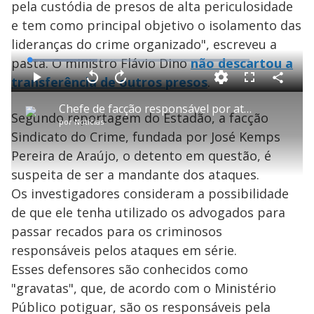
pela custódia de presos de alta periculosidade
e tem como principal objetivo o isolamento das
lideranças do crime organizado", escreveu a
pasta. O ministro Flávio Dino
não descartou a
L
o
a
transferência de outros presos
.
d
C
P
V
A
P
F
e
o
l
o
v
u
d
m
a
l
a
l
:
Chefe de facção responsável por ataques no Rio Grande do Norte é transferido para presídio federal
p
y
t
n
l
3
Segundo reportagem do Estadão, a facção
a
a
ç
s
0
por
Notícias
r
r
a
c
.
t
1
r
l
r
9
Sindicato do Crime, fundada por José Kemps
i
0
1
e
3
l
s
0
e
%
h
Pereira de Araújo, o detento em questão, é
e
s
n
a
g
e
r
u
g
suspeita de ser a mandante dos ataques.
n
u
a
d
n
o
d
Os investigadores consideram a possibilidade
s
o
s
de que ele tenha utilizado os advogados para
y
passar recados para os criminosos
responsáveis pelos ataques em série.
M
V
u
d
Esses defensores são conhecidos como
o
"gravatas", que, de acordo com o Ministério
Público potiguar, são os responsáveis pela