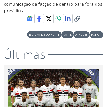
i
comunicação da facção de dentro para fora dos
presídios.
d
e
RIO GRANDE DO NORTE
NATAL
ATAQUES
POLÍCIA
o
Últimas