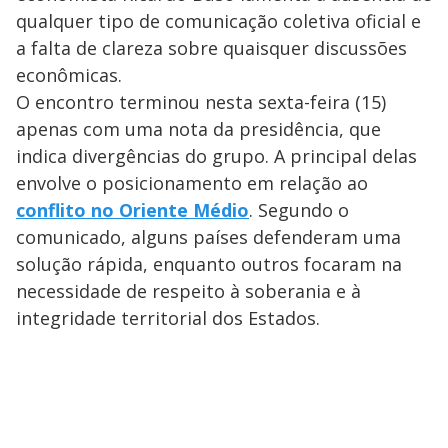
a
o
d
s
o
qualquer tipo de comunicação coletiva oficial e
s
y
a falta de clareza sobre quaisquer discussões
econômicas.
M
O encontro terminou nesta sexta-feira (15)
V
u
d
o
apenas com uma nota da presidência, que
indica divergências do grupo. A principal delas
i
envolve o posicionamento em relação ao
conflito no Oriente Médio
. Segundo o
d
comunicado, alguns países defenderam uma
solução rápida, enquanto outros focaram na
e
necessidade de respeito à soberania e à
integridade territorial dos Estados.
o