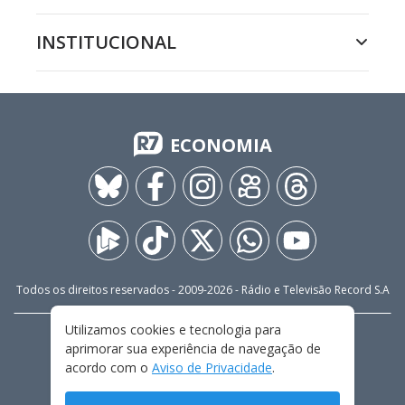
INSTITUCIONAL
ECONOMIA
Todos os direitos reservados - 2009-
2026
- Rádio e Televisão Record S.A
Utilizamos cookies e tecnologia para
CARREIRA
FALE CONOSCO
PRIVACIDADE
aprimorar sua experiência de navegação de
TERMOS E CONDIÇÕES DE USO
acordo com o
Aviso de Privacidade
.