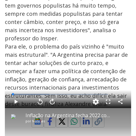
tem governos populistas há muito tempo,
sempre com medidas populistas para tentar
conter câmbio, conter preço, e isso só gera
mais incerteza nos investidores", analisa o
professor do Insper.
Para ele, o problema do país vizinho é "muito
mais estrutural". "A Argentina precisa parar de
tentar achar soluções de curto prazo, e
começar a fazer uma política de contenção de
inflação, geração de confiança, arrecadação de
recursos internacionais para investimentos
estruturantes. Sem isso, eu acho difícil ela sair
L
o
a
desse buraco", finaliza Alexandre Chaia.
d
C
P
V
A
P
F
e
o
l
o
v
u
d
m
a
l
a
l
:
Inflação na Argentina fecha 2022 com alta de 94,8%, maior valor em 32 anos
p
y
t
n
l
3
a
a
ç
s
8
por
Notícias
r
r
a
c
.
t
1
r
l
r
3
i
0
1
e
8
l
s
0
e
%
h
e
s
n