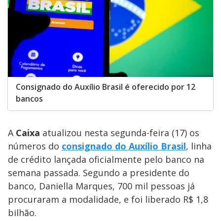
a
s
o
s
y
M
V
u
d
o
i
Consignado do Auxílio Brasil é oferecido por 12
bancos
d
A
Caixa
atualizou nesta segunda-feira (17) os
e
números do
consignado do Auxílio Brasil
, linha
de crédito lançada oficialmente pelo banco na
o
semana passada. Segundo a presidente do
banco, Daniella Marques, 700 mil pessoas já
procuraram a modalidade, e foi liberado R$ 1,8
bilhão.