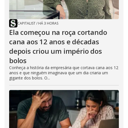
e
CAPITALIST
/
HÁ 3 HORAS
o
Ela começou na roça cortando
cana aos 12 anos e décadas
depois criou um império dos
bolos
Conheça a história da empresária que cortava cana aos 12
anos e que ninguém imaginava que um dia criaria um
gigante dos bolos. O...