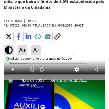
mês, o que beira o limite de 3,5% estabelecido pelo
Ministério da Cidadania
ECONOMIA
|
Do R7
18/10/2022 - 08H58
(ATUALIZADO EM
19/02/2024 - 20H21
)
A+
A-
Adicione como fonte preferencial no Google
Opens in new window
L
o
a
d
C
P
V
A
P
F
e
o
l
o
v
u
d
m
a
l
a
l
:
Mais de 700 mil beneficiários do Auxílio Brasil já pediram empréstimo consignado
p
y
t
n
l
2
a
a
ç
s
3
por
Notícias
r
r
a
c
.
t
1
r
l
r
3
i
0
1
e
3
l
s
0
e
%
h
e
s
n
a
g
e
r
u
g
n
u
d
n
o
d