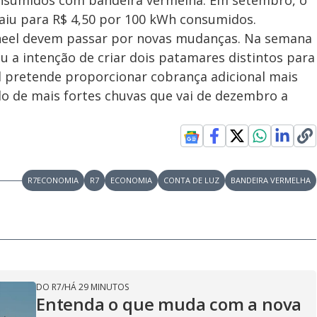
onsumidos com bandeira vermelha. Em setembro, o
caiu para R$ 4,50 por 100 kWh consumidos.
Aneel devem passar por novas mudanças. Na semana
u a intenção de criar dois patamares distintos para
l pretende proporcionar cobrança adicional mais
odo de mais fortes chuvas que vai de dezembro a
R7ECONOMIA
R7
ECONOMIA
CONTA DE LUZ
BANDEIRA VERMELHA
DO R7
/
HÁ 29 MINUTOS
Entenda o que muda com a nova