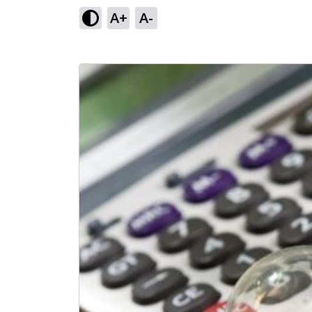
A+
A-