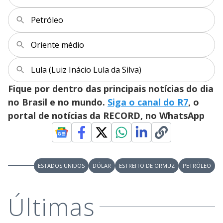
y
Petróleo
M
V
u
d
Oriente médio
o
i
Lula (Luiz Inácio Lula da Silva)
Fique por dentro das principais notícias do dia
d
no Brasil e no mundo.
Siga o canal do R7
, o
portal de notícias da RECORD, no WhatsApp
e
o
ESTADOS UNIDOS
DÓLAR
ESTREITO DE ORMUZ
PETRÓLEO
Últimas