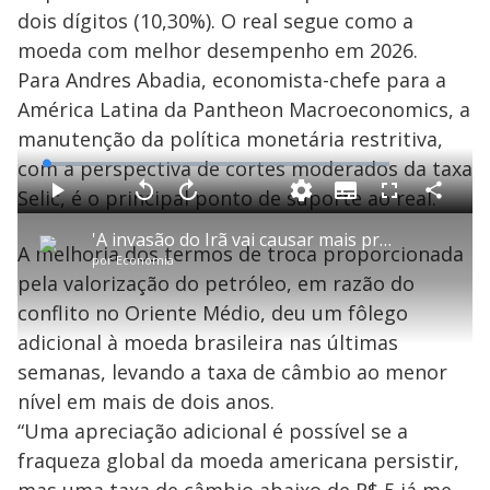
dois dígitos (10,30%). O real segue como a
moeda com melhor desempenho em 2026.
Para Andres Abadia, economista-chefe para a
América Latina da Pantheon Macroeconomics, a
manutenção da política monetária restritiva,
com a perspectiva de cortes moderados da taxa
L
o
a
Selic, é o principal ponto de suporte ao real.
S
d
u
C
P
V
A
P
F
e
b
o
l
o
v
u
d
t
m
a
l
a
l
:
'A invasão do Irã vai causar mais prejuízo do que Trump imagina', diz Lula
i
p
y
t
n
l
1
A melhoria dos termos de troca proporcionada
t
a
a
ç
s
.
por
Economia
l
r
r
a
c
5
e
t
1
r
l
r
5
pela valorização do petróleo, em razão do
s
i
0
1
e
%
l
s
0
e
h
conflito no Oriente Médio, deu um fôlego
e
s
n
a
g
e
r
u
g
adicional à moeda brasileira nas últimas
n
u
a
d
n
o
d
semanas, levando a taxa de câmbio ao menor
s
o
s
nível em mais de dois anos.
y
“Uma apreciação adicional é possível se a
fraqueza global da moeda americana persistir,
M
u
d
mas uma taxa de câmbio abaixo de R$ 5 já me