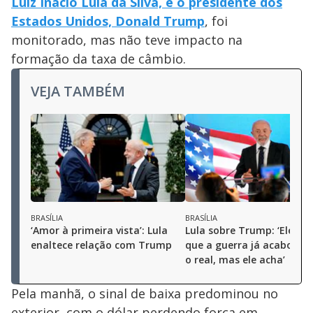
Luiz Inácio Lula da Silva, e o presidente dos
Estados Unidos, Donald Trump
, foi
monitorado, mas não teve impacto na
formação da taxa de câmbio.
VEJA TAMBÉM
BRASÍLIA
BRASÍLIA
‘Amor à primeira vista’: Lula
Lula sobre Trump: ‘Ele ac
enaltece relação com Trump
que a guerra já acabou; n
o real, mas ele acha’
Pela manhã, o sinal de baixa predominou no
exterior, com o dólar perdendo força em