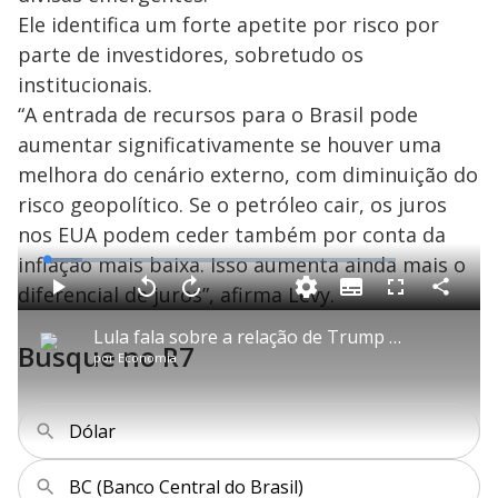
Ele identifica um forte apetite por risco por
parte de investidores, sobretudo os
institucionais.
“A entrada de recursos para o Brasil pode
aumentar significativamente se houver uma
melhora do cenário externo, com diminuição do
risco geopolítico. Se o petróleo cair, os juros
nos EUA podem ceder também por conta da
inflação mais baixa. Isso aumenta ainda mais o
L
o
a
diferencial de juros”, afirma Levy.
S
d
u
C
P
V
A
P
F
e
b
o
l
o
v
u
d
t
m
a
l
a
l
:
Lula fala sobre a relação de Trump com o Brasil
i
p
y
t
n
l
1
Busque no R7
t
a
a
ç
s
0
por
Economia
l
r
r
a
c
.
e
t
1
r
l
r
0
s
i
0
1
e
8
l
s
0
e
%
h
e
s
n
a
g
e
r
Dólar
u
g
n
u
a
d
n
o
d
s
o
BC (Banco Central do Brasil)
s