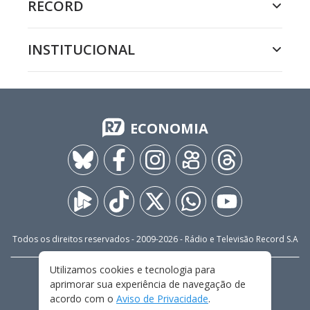
RECORD
INSTITUCIONAL
ECONOMIA
Todos os direitos reservados - 2009-
2026
- Rádio e Televisão Record S.A
Utilizamos cookies e tecnologia para
CARREIRA
FALE CONOSCO
PRIVACIDADE
aprimorar sua experiência de navegação de
TERMOS E CONDIÇÕES DE USO
acordo com o
Aviso de Privacidade
.