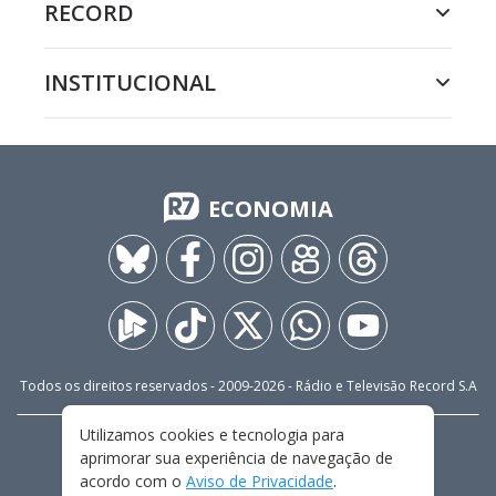
RECORD
INSTITUCIONAL
ECONOMIA
Todos os direitos reservados - 2009-
2026
- Rádio e Televisão Record S.A
Utilizamos cookies e tecnologia para
CARREIRA
FALE CONOSCO
PRIVACIDADE
aprimorar sua experiência de navegação de
TERMOS E CONDIÇÕES DE USO
acordo com o
Aviso de Privacidade
.